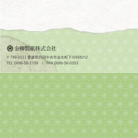
〒799-0111 愛媛県四国中央市金生町下分668の2
TEL 0896-58-2709 / FAX 0896-56-0353