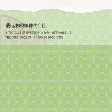
〒799-0111 愛媛県四国中央市金生町下分668の2
TEL 0896-58-2709 / FAX 0896-56-0353