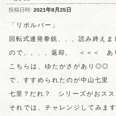
投稿日時:
2021年8月25日
「リボルバー」
回転式連発拳銃、、、読み終えま
ので、、、、返却。 ＜＜＜ あ
こちらは、ゆたかさがあり◎◎
で、すすめられたのが中山七里
七里？だれ？ シリーズがおスス
それでは、チャレンジしてみま