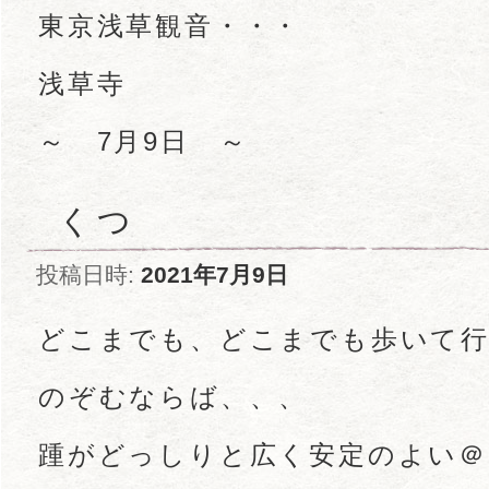
東京浅草観音・・・
浅草寺
～ 7月9日 ～
くつ
投稿日時:
2021年7月9日
どこまでも、どこまでも歩いて
のぞむならば、、、
踵がどっしりと広く安定のよい＠