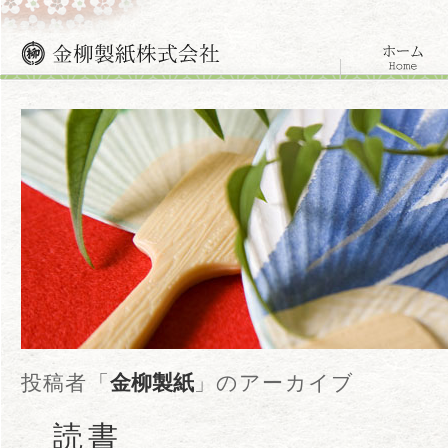
投稿者「
金柳製紙
」のアーカイブ
読書