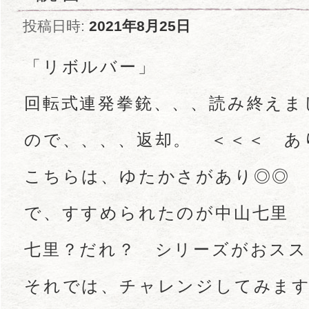
投稿日時:
2021年8月25日
「リボルバー」
回転式連発拳銃、、、読み終えま
ので、、、、返却。 ＜＜＜ あ
こちらは、ゆたかさがあり◎◎
で、すすめられたのが中山七里
七里？だれ？ シリーズがおスス
それでは、チャレンジしてみま