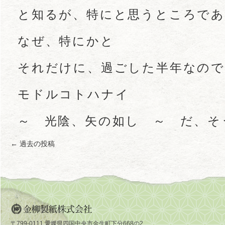
と知るが、特にと思うところであ
なぜ、特にかと
それだけに、過ごした半年なの
モドルコトハナイ
～ 光陰、矢の如し ～ だ、そ
←
過去の投稿
投稿ナビゲーション
〒799-0111 愛媛県四国中央市金生町下分668の2