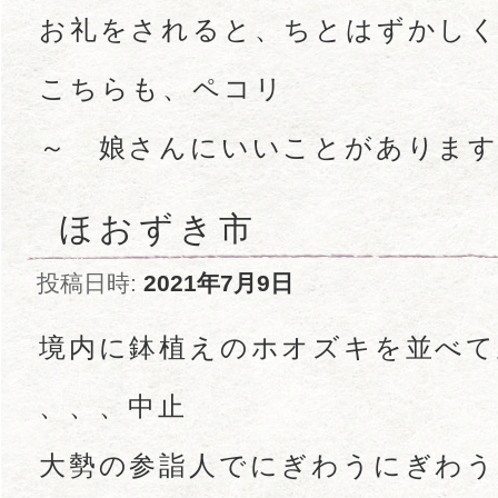
お礼をされると、ちとはずかし
こちらも、ペコリ
～ 娘さんにいいことがありま
ほおずき市
投稿日時:
2021年7月9日
境内に鉢植えのホオズキを並べて
、、、中止
大勢の参詣人でにぎわうにぎわう